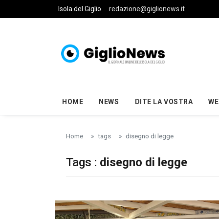
Skip to main content
Isola del Giglio
redazione@giglionews.it
HOME
NEWS
DITE LA VOSTRA
WE
Home
tags
disegno di legge
Tags :
disegno di legge