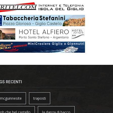
GS RECENTI
mcguinnesite
traposti
oh che bel castello
la danza di bacco