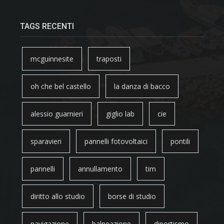
TAGS RECENTI
mcguinnesite
traposti
oh che bel castello
la danza di bacco
alessio guarnieri
giglio lab
cie
sparavieri
pannelli fotovoltaici
pontili
pannelli
annullamento
tim
diritto allo studio
borse di studio
navigazione
balneazione
diportismo