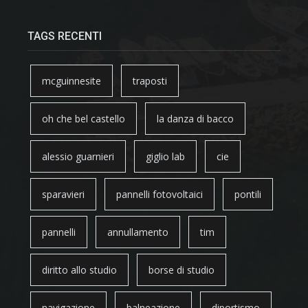
TAGS RECENTI
mcguinnesite
traposti
oh che bel castello
la danza di bacco
alessio guarnieri
giglio lab
cie
sparavieri
pannelli fotovoltaici
pontili
pannelli
annullamento
tim
diritto allo studio
borse di studio
navigazione
balneazione
diportismo