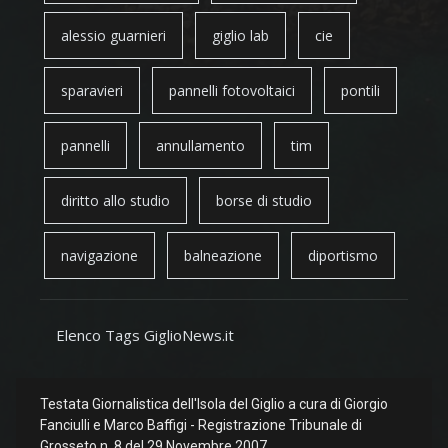
alessio guarnieri
giglio lab
cie
sparavieri
pannelli fotovoltaici
pontili
pannelli
annullamento
tim
diritto allo studio
borse di studio
navigazione
balneazione
diportismo
Elenco Tags GiglioNews.it
Testata Giornalistica dell'Isola del Giglio a cura di Giorgio
Fanciulli e Marco Baffigi - Registrazione Tribunale di
Grosseto n. 8 del 29 Novembre 2007