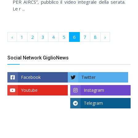
PER AIRCS”, pubblico il video integrale della serata.
Le r ...
‹
1
2
3
4
5
6
7
8
›
Social Network GiglioNews
Facebook
Twitter
Youtube
Instagram
Telegram