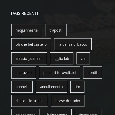
TAGS RECENTI
mcguinnesite
traposti
oh che bel castello
la danza di bacco
alessio guarnieri
giglio lab
cie
sparavieri
pannelli fotovoltaici
pontili
pannelli
annullamento
tim
diritto allo studio
borse di studio
navigazione
balneazione
diportismo