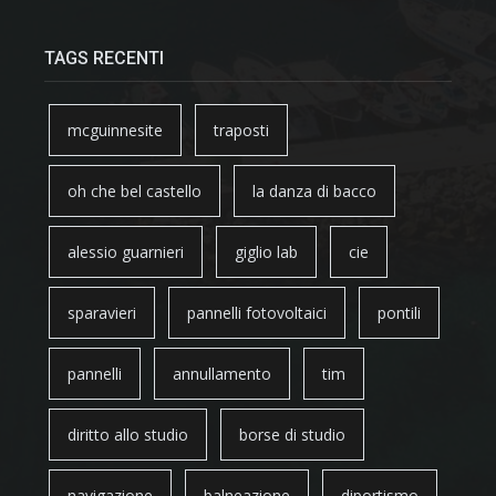
TAGS RECENTI
mcguinnesite
traposti
oh che bel castello
la danza di bacco
alessio guarnieri
giglio lab
cie
sparavieri
pannelli fotovoltaici
pontili
pannelli
annullamento
tim
diritto allo studio
borse di studio
navigazione
balneazione
diportismo