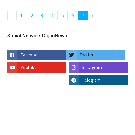
‹
1
2
3
4
5
6
7
›
Social Network GiglioNews
Facebook
Twitter
Youtube
Instagram
Telegram