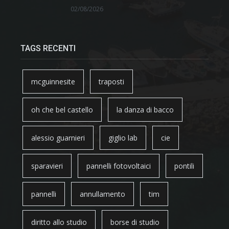
02/08/2026
TAGS RECENTI
mcguinnesite
traposti
oh che bel castello
la danza di bacco
alessio guarnieri
giglio lab
cie
sparavieri
pannelli fotovoltaici
pontili
pannelli
annullamento
tim
diritto allo studio
borse di studio