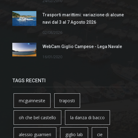
24/02/2010
Trasporti marittimi: variazione di alcune
navi dal 3 al 7 Agosto 2026
02/08/2026
WebCam Giglio Campese - Lega Navale
16/01/2020
TAGS RECENTI
mcguinnesite
traposti
oh che bel castello
la danza di bacco
alessio guarnieri
giglio lab
cie