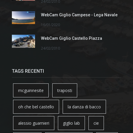
24/02/2010
WebCam Giglio Campese - Lega Navale
16/01/2020
WebCam Giglio Castello Piazza
24/02/2010
TAGS RECENTI
mcguinnesite
traposti
oh che bel castello
la danza di bacco
alessio guarnieri
giglio lab
cie