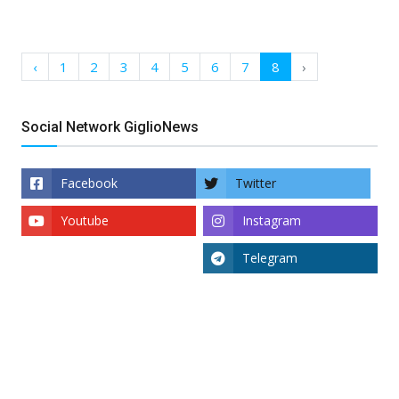
‹
1
2
3
4
5
6
7
8
›
Social Network GiglioNews
Facebook
Twitter
Youtube
Instagram
Telegram