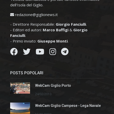
dell'Isola del Giglio.
redazione@giglionews.it
- Direttore Responsabile:
Giorgio Fanciulli
.
- Editori ed autori:
Marco Baffigi
&
Giorgio
Fanciulli
.
- Primo inviato:
Giuseppe Monti
.
POSTS POPOLARI
WebCam Giglio Porto
24/02/2010
WebCam Giglio Campese - Lega Navale