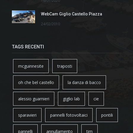
16/01/2020
WebCam Giglio Castello Piazza
24/02/2010
TAGS RECENTI
mcguinnesite
traposti
oh che bel castello
la danza di bacco
alessio guarnieri
giglio lab
cie
sparavieri
pannelli fotovoltaici
pontili
pannelli
annullamento
tim