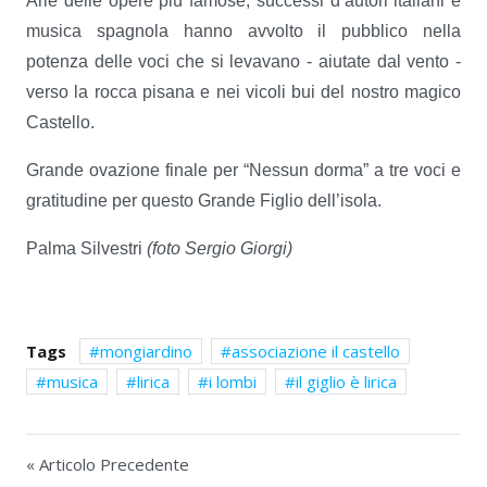
Arie delle opere più famose, successi d’autori italiani e
musica spagnola hanno avvolto il pubblico nella
potenza delle voci che si levavano - aiutate dal vento -
verso la rocca pisana e nei vicoli bui del nostro magico
Castello.
Grande ovazione finale per “Nessun dorma” a tre voci e
gratitudine per questo Grande Figlio dell’isola.
Palma Silvestri
(foto Sergio Giorgi)
Tags
mongiardino
associazione il castello
musica
lirica
i lombi
il giglio è lirica
« Articolo Precedente