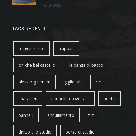
16/01/2020
TAGS RECENTI
mcguinnesite
traposti
oh che bel castello
la danza di bacco
alessio guarnieri
giglio lab
cie
sparavieri
pannelli fotovoltaici
pontili
pannelli
annullamento
tim
diritto allo studio
borse di studio