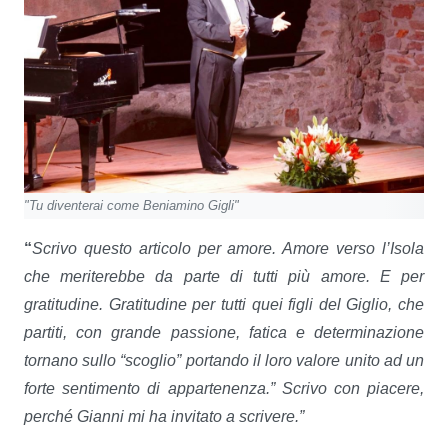
"Tu diventerai come Beniamino Gigli"
“
Scrivo questo articolo per amore.
Amore verso l
’
Isola
che meriterebbe da parte di tutti pi
ù
amore.
E per
gratitudine.
Gratitudine per tutti quei figli del Giglio, che
partiti, con grande passione, fatica e determinazione
tornano sullo
“
scoglio
”
portando il loro valore unito ad un
forte sentimento di appartenenza.
”
Scrivo con piacere,
perch
é
Gianni mi ha invitato a scrivere.
”