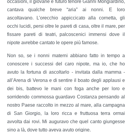
occasioni, il giovane e futuro tenore Gianni Mongiardino,
cantava qualche breve “aria” ai nonni. E loro
ascoltavano. L’orecchio appiccicato alla cornetta, gli
occhi lucidi, persi oltre le pareti di casa, oltre il mare, per
fissare pareti di teatri, palcoscenici immensi dove il
nipote avrebbe cantato le opere più famose.
Non so, se i nonni materni abbiano fatto in tempo a
conoscere i successi del caro nipote, ma io, che ho
avuto la fortuna di ascoltarlo - invitata dalla mamma -
all’Arena di Verona e di sentire il boato degli applausi e
dei bis, battevo le mani con foga anche per loro e
sorridendo commossa guardavo Costanza pensando al
nostro Paese raccolto in mezzo al mare, alla campagna
di San Giorgio, la loro ricca e fruttuosa terra ormai
avvolta dai rovi. Mi auguravo che quel canto giungesse
sino a là, dove tutto aveva avuto origine.