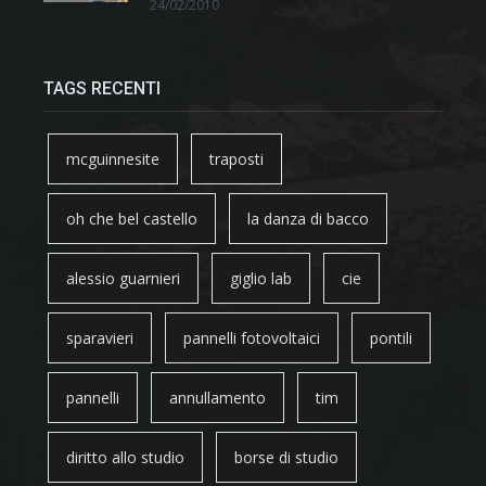
24/02/2010
TAGS RECENTI
mcguinnesite
traposti
oh che bel castello
la danza di bacco
alessio guarnieri
giglio lab
cie
sparavieri
pannelli fotovoltaici
pontili
pannelli
annullamento
tim
diritto allo studio
borse di studio