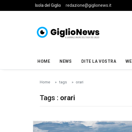
Skip to main content
Isola del Giglio
redazione@giglionews.it
HOME
NEWS
DITE LA VOSTRA
WE
Home
tags
orari
Tags :
orari