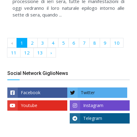
processione di ieri sera, tutte le manifestazioni di
oggi vedranno il loro naturale epilogo intorno alle
sette di sera, quando ...
‹
1
2
3
4
5
6
7
8
9
10
11
12
13
›
Social Network GiglioNews
Facebook
Twitter
Youtube
Instagram
Telegram