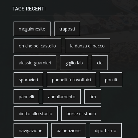
TAGS RECENTI
mcguinnesite
traposti
oh che bel castello
la danza di bacco
alessio guarnieri
giglio lab
cie
sparavieri
pannelli fotovoltaici
pontili
pannelli
annullamento
tim
diritto allo studio
borse di studio
navigazione
balneazione
diportismo