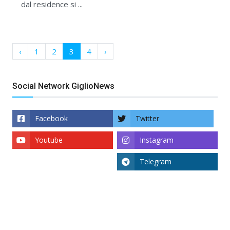
dal residence si ...
‹
1
2
3
4
›
Social Network GiglioNews
Facebook
Twitter
Youtube
Instagram
Telegram