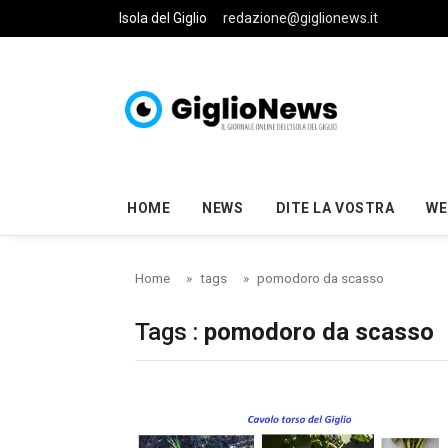
Skip to main content
Isola del Giglio
redazione@giglionews.it
HOME
NEWS
DITE LA VOSTRA
WE
Home
tags
pomodoro da scasso
Tags :
pomodoro da scasso