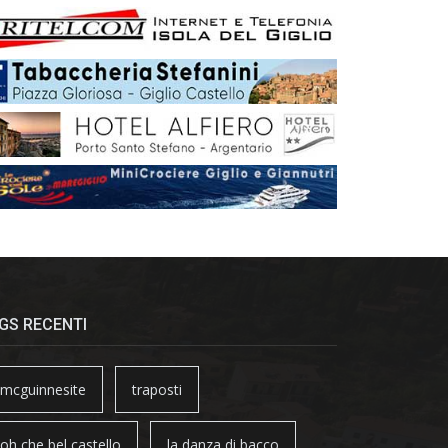
GS RECENTI
mcguinnesite
traposti
oh che bel castello
la danza di bacco