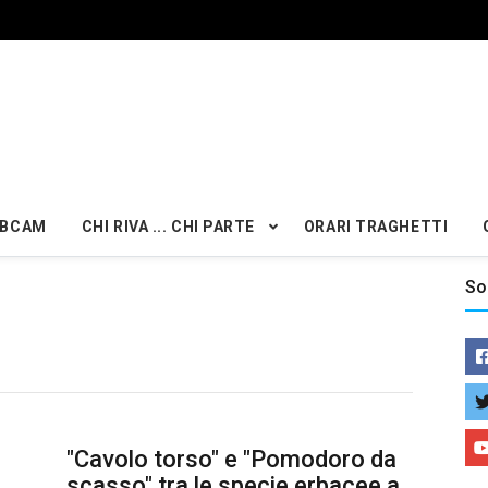
BCAM
CHI RIVA ... CHI PARTE
ORARI TRAGHETTI
So
"Cavolo torso" e "Pomodoro da
scasso" tra le specie erbacee a