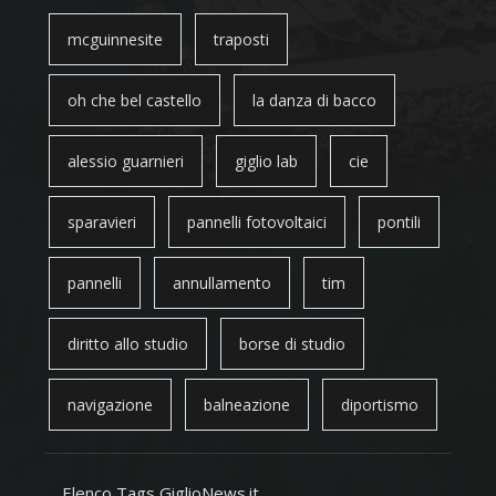
mcguinnesite
traposti
oh che bel castello
la danza di bacco
alessio guarnieri
giglio lab
cie
sparavieri
pannelli fotovoltaici
pontili
pannelli
annullamento
tim
diritto allo studio
borse di studio
navigazione
balneazione
diportismo
Elenco Tags GiglioNews.it