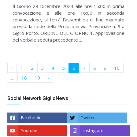
Il Giorno 29 Dicembre 2023 alle ore 15:00 in prima
convocazione e alle ore 16:00 in seconda
convocazione, si terrà l'assemblea di fine mandato
presso la sede della Proloco in via Provinciale n. 9 a
Giglio Porto. ORDINE DEL GIORNO 1. Approvazione
del verbale seduta precedente ...
‹
1
2
3
4
5
6
7
8
9
10
...
18
19
›
Social Network GiglioNews
Facebook
Twitter
Youtube
Instagram