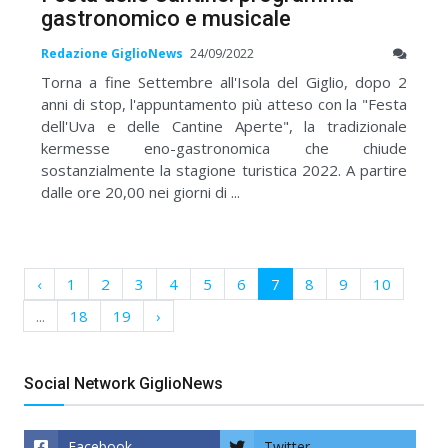
gastronomico e musicale
Redazione GiglioNews
24/09/2022
Torna a fine Settembre all'Isola del Giglio, dopo 2
anni di stop, l'appuntamento più atteso con la "Festa
dell'Uva e delle Cantine Aperte", la tradizionale
kermesse eno-gastronomica che chiude
sostanzialmente la stagione turistica 2022. A partire
dalle ore 20,00 nei giorni di ...
‹
1
2
3
4
5
6
7
8
9
10
...
18
19
›
Social Network GiglioNews
Facebook
Twitter