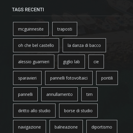
TAGS RECENTI
mcguinnesite
traposti
oh che bel castello
la danza di bacco
alessio guarnieri
giglio lab
cie
sparavieri
pannelli fotovoltaici
pontili
pannelli
annullamento
tim
diritto allo studio
borse di studio
navigazione
balneazione
diportismo