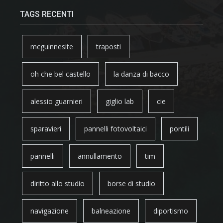
TAGS RECENTI
mcguinnesite
traposti
oh che bel castello
la danza di bacco
alessio guarnieri
giglio lab
cie
sparavieri
pannelli fotovoltaici
pontili
pannelli
annullamento
tim
diritto allo studio
borse di studio
navigazione
balneazione
diportismo