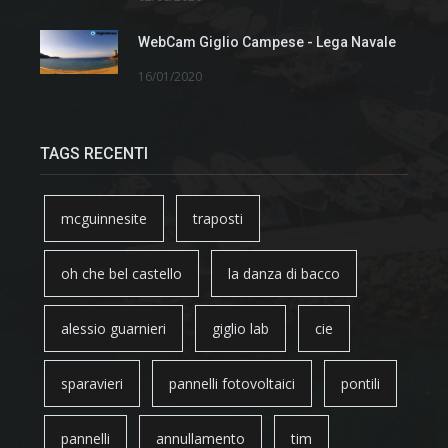
WebCam Giglio Campese - Lega Navale
16/01/2020
TAGS RECENTI
mcguinnesite
traposti
oh che bel castello
la danza di bacco
alessio guarnieri
giglio lab
cie
sparavieri
pannelli fotovoltaici
pontili
pannelli
annullamento
tim