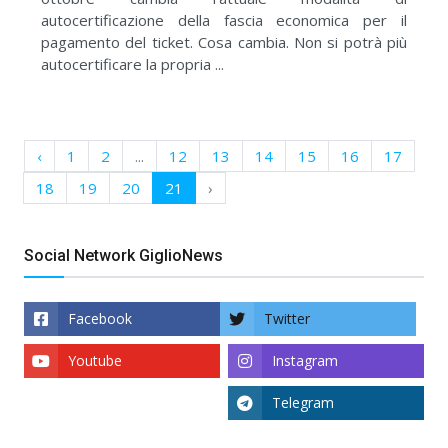
autocertificazione della fascia economica per il
pagamento del ticket. Cosa cambia. Non si potrà più
autocertificare la propria ...
‹
1
2
...
12
13
14
15
16
17
18
19
20
21
›
Social Network GiglioNews
Facebook
Twitter
Youtube
Instagram
Telegram