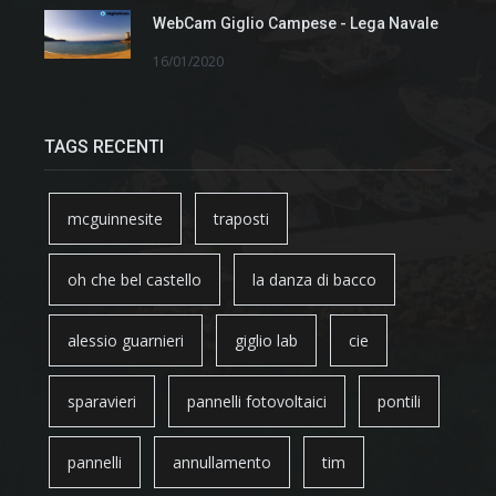
WebCam Giglio Campese - Lega Navale
16/01/2020
TAGS RECENTI
mcguinnesite
traposti
oh che bel castello
la danza di bacco
alessio guarnieri
giglio lab
cie
sparavieri
pannelli fotovoltaici
pontili
pannelli
annullamento
tim