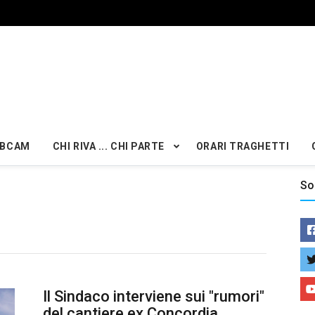
BCAM
CHI RIVA ... CHI PARTE
ORARI TRAGHETTI
So
Il Sindaco interviene sui "rumori"
del cantiere ex Concordia