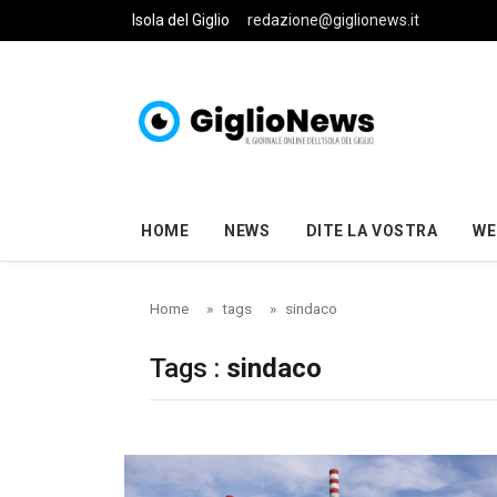
Skip to main content
Isola del Giglio
redazione@giglionews.it
HOME
NEWS
DITE LA VOSTRA
WE
Home
tags
sindaco
Tags :
sindaco