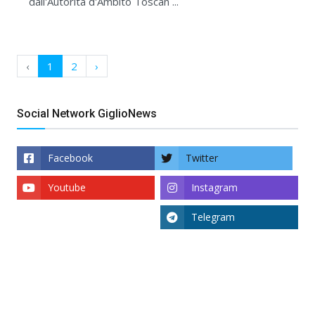
dall'Autorità d'Ambito Toscan ...
‹
1
2
›
Social Network GiglioNews
Facebook
Twitter
Youtube
Instagram
Telegram