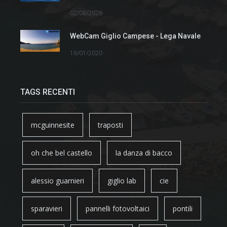
02/08/2026
WebCam Giglio Campese - Lega Navale
16/01/2020
TAGS RECENTI
mcguinnesite
traposti
oh che bel castello
la danza di bacco
alessio guarnieri
giglio lab
cie
sparavieri
pannelli fotovoltaici
pontili