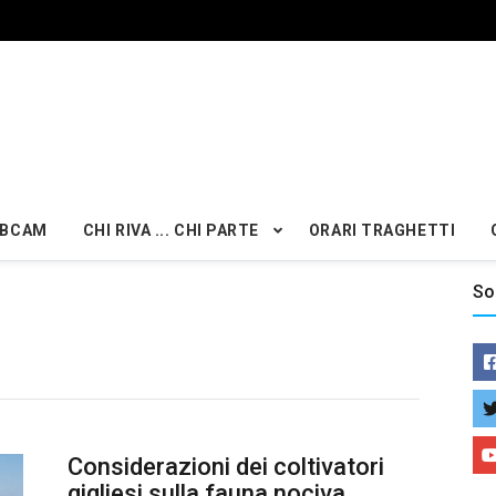
BCAM
CHI RIVA ... CHI PARTE
ORARI TRAGHETTI
So
Considerazioni dei coltivatori
gigliesi sulla fauna nociva