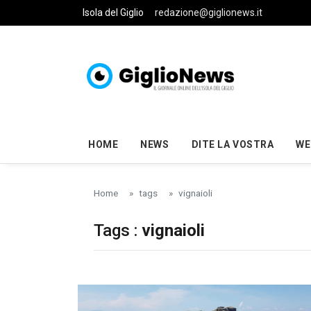
Skip to main content
Isola del Giglio
redazione@giglionews.it
HOME
NEWS
DITE LA VOSTRA
WE
Home
tags
vignaioli
Tags :
vignaioli