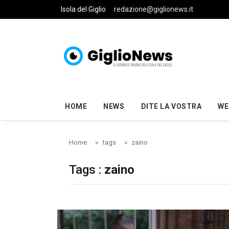
Skip to main content
Isola del Giglio
redazione@giglionews.it
HOME
NEWS
DITE LA VOSTRA
WE
Home
tags
zaino
Tags :
zaino