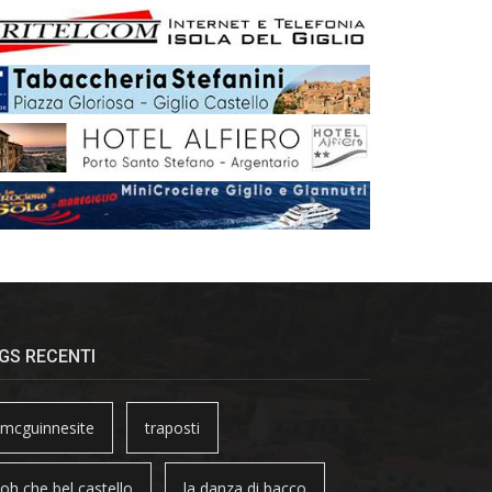
GS RECENTI
mcguinnesite
traposti
oh che bel castello
la danza di bacco