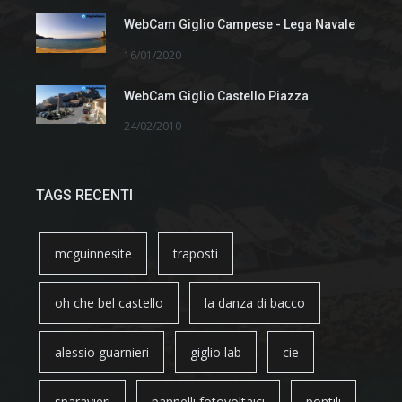
WebCam Giglio Campese - Lega Navale
16/01/2020
WebCam Giglio Castello Piazza
24/02/2010
TAGS RECENTI
mcguinnesite
traposti
oh che bel castello
la danza di bacco
alessio guarnieri
giglio lab
cie
sparavieri
pannelli fotovoltaici
pontili