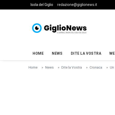
Skip to main content
Isola del Giglio
redazione@giglionews.it
HOME
NEWS
DITE LA VOSTRA
WE
Home
News
Dite la Vostra
Cronaca
Un 