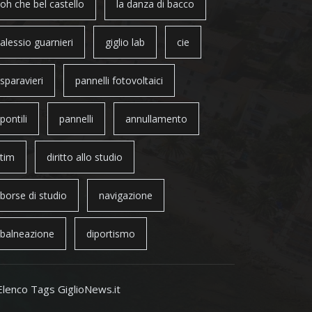
oh che bel castello
la danza di bacco
alessio guarnieri
giglio lab
cie
sparavieri
pannelli fotovoltaici
pontili
pannelli
annullamento
tim
diritto allo studio
borse di studio
navigazione
balneazione
diportismo
Elenco Tags GiglioNews.it