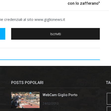
con lo zafferano"
e credenziali al sito www.giglionews.it
Iscriviti
POSTS POPOLARI
TA
WebCam Giglio Porto
24/02/2010