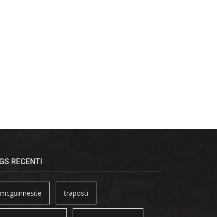
GS RECENTI
mcguinnesite
traposti