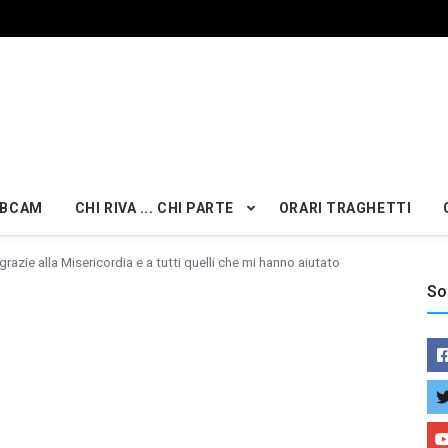
BCAM
CHI RIVA ... CHI PARTE
ORARI TRAGHETTI
grazie alla Misericordia e a tutti quelli che mi hanno aiutato
So