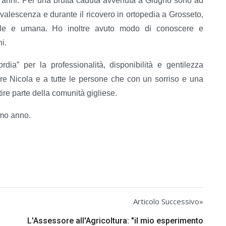
ti anni. Per una brutta caduta avvenuta a Giugno sono ad
valescenza e durante il ricovero in ortopedia a Grosseto,
nale e umana. Ho inoltre avuto modo di conoscere e
i.
cordia” per la professionalità, disponibilità e gentilezza
iere Nicola e a tutte le persone che con un sorriso e una
ire parte della comunità gigliese.
imo anno.
Articolo Successivo»
L'Assessore all'Agricoltura: "il mio esperimento