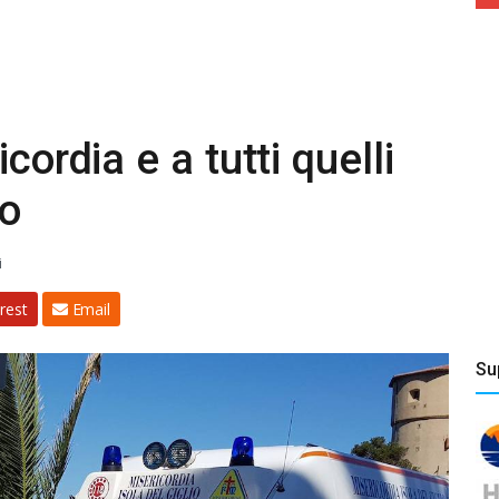
cordia e a tutti quelli
to
i
rest
Email
Su