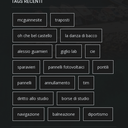
TAGS RECENTI
mcguinnesite
traposti
oh che bel castello
la danza di bacco
alessio guarnieri
giglio lab
cie
sparavieri
pannelli fotovoltaici
pontili
pannelli
annullamento
tim
diritto allo studio
borse di studio
navigazione
balneazione
diportismo