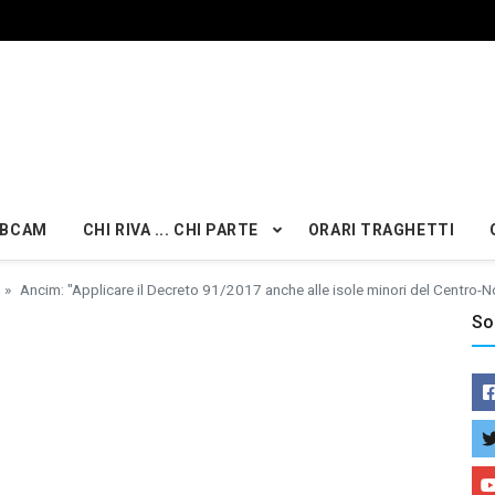
BCAM
CHI RIVA ... CHI PARTE
ORARI TRAGHETTI
Ancim: "Applicare il Decreto 91/2017 anche alle isole minori del Centro-N
So