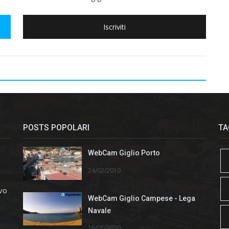
Iscriviti
POSTS POPOLARI
TA
WebCam Giglio Porto
24/02/2010
ivo
WebCam Giglio Campese - Lega
Navale
16/01/2020