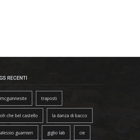
GS RECENTI
mcguinnesite
traposti
oh che bel castello
la danza di bacco
alessio guarnieri
giglio lab
cie