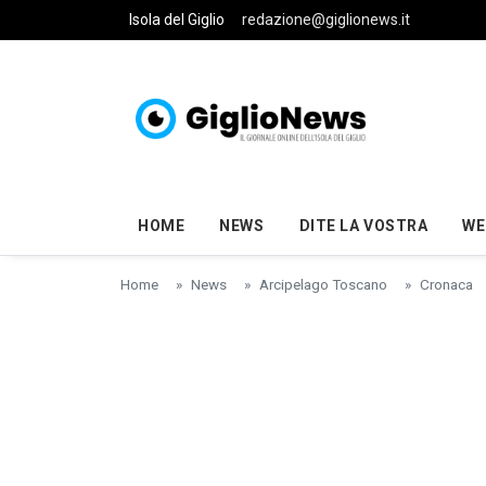
Skip to main content
Isola del Giglio
redazione@giglionews.it
HOME
NEWS
DITE LA VOSTRA
WE
Home
News
Arcipelago Toscano
Cronaca