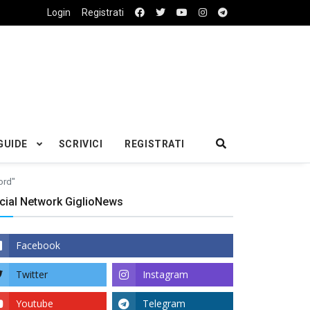
Login
Registrati
GUIDE
SCRIVICI
REGISTRATI
ord"
cial Network GiglioNews
Facebook
Twitter
Instagram
Youtube
Telegram