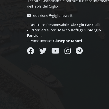
Testata Giornalistica e portale turistico informat
dell'Isola del Giglio.
redazione@giglionews.it
- Direttore Responsabile:
Giorgio Fanciulli
.
- Editori ed autori:
Marco Baffigi
&
Giorgio
Fanciulli
.
- Primo inviato:
Giuseppe Monti
.