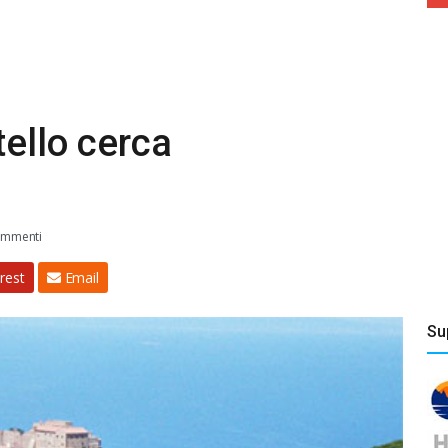
tello cerca
mmenti
rest
Email
Su