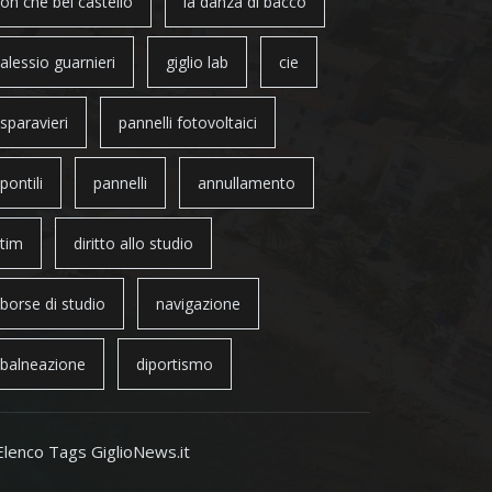
oh che bel castello
la danza di bacco
alessio guarnieri
giglio lab
cie
sparavieri
pannelli fotovoltaici
pontili
pannelli
annullamento
tim
diritto allo studio
borse di studio
navigazione
balneazione
diportismo
Elenco Tags GiglioNews.it