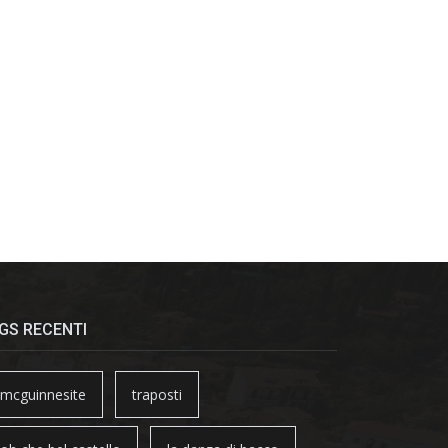
GS RECENTI
mcguinnesite
traposti