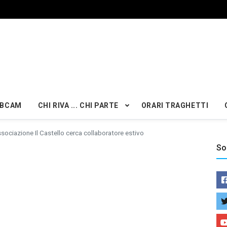
BCAM
CHI RIVA ... CHI PARTE
ORARI TRAGHETTI
sociazione Il Castello cerca collaboratore estivo
So