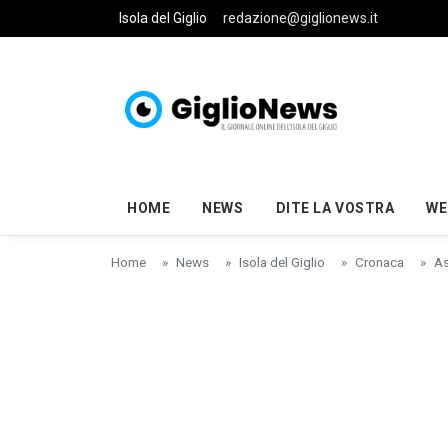
Skip to main content
Isola del Giglio
redazione@giglionews.it
HOME
NEWS
DITE LA VOSTRA
WE
Home
News
Isola del Giglio
Cronaca
As