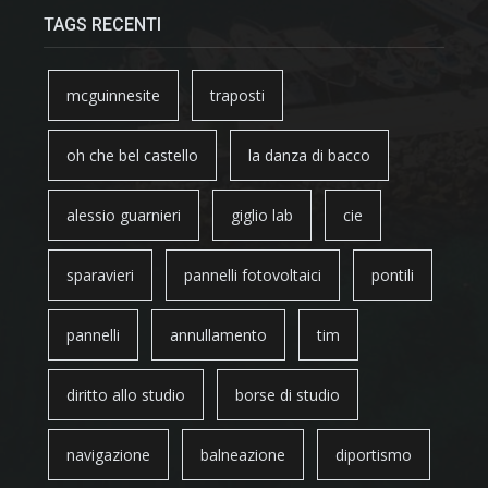
TAGS RECENTI
mcguinnesite
traposti
oh che bel castello
la danza di bacco
alessio guarnieri
giglio lab
cie
sparavieri
pannelli fotovoltaici
pontili
pannelli
annullamento
tim
diritto allo studio
borse di studio
navigazione
balneazione
diportismo