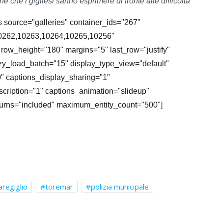
 che i gigliesi sanno esprimere di fronte alle difficoltà"
s source="galleries" container_ids="267"
10262,10263,10264,10265,10256"
row_height="180" margins="5" last_row="justify"
azy_load_batch="15" display_type_view="default"
" captions_display_sharing="1"
scription="1" captions_animation="slideup"
eturns="included" maximum_entity_count="500"]
regiglio
toremar
polizia municipale