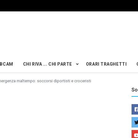
BCAM
CHI RIVA ... CHI PARTE
ORARI TRAGHETTI
ergenza maltempo: soccorsi diportisti e croceristi
So