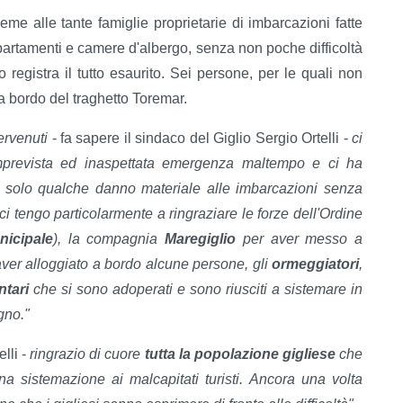
ieme alle tante famiglie proprietarie di imbarcazioni fatte
partamenti e camere d'albergo, senza non poche difficoltà
o registra il tutto esaurito. Sei persone, per le quali non
 a bordo del traghetto Toremar.
tervenuti
- fa sapere il sindaco del Giglio Sergio Ortelli -
ci
mprevista ed inaspettata emergenza maltempo e ci ha
ndo solo qualche danno materiale alle imbarcazioni senza
 ci tengo particolarmente a ringraziare le forze dell'Ordine
nicipale
), la compagnia
Maregiglio
per aver messo a
ver alloggiato a bordo alcune persone, gli
ormeggiatori
,
ntari
che si sono adoperati e sono riusciti a sistemare in
gno."
lli -
ringrazio di cuore
tutta la popolazione gigliese
che
na sistemazione ai malcapitati turisti. Ancora una volta