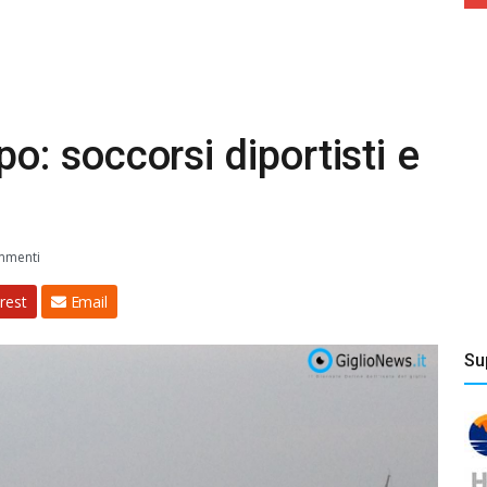
 soccorsi diportisti e
mmenti
rest
Email
Su