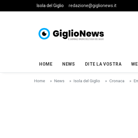
Skip to main content
Isola del Giglio
redazione@giglionews.it
HOME
NEWS
DITE LA VOSTRA
WE
Home
News
Isola del Giglio
Cronaca
Em