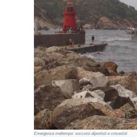
Emergenza maltempo: soccorsi diportisti e croceristi