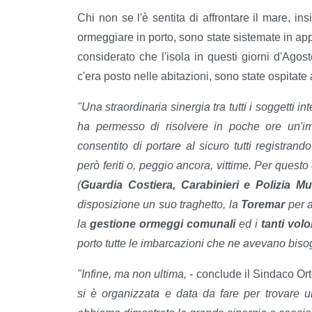
Chi non se l'è sentita di affrontare il mare, ins
ormeggiare in porto, sono state sistemate in ap
considerato che l'isola in questi giorni d'Agost
c'era posto nelle abitazioni, sono state ospitate
"Una straordinaria sinergia tra tutti i soggetti in
ha permesso di risolvere in poche ore un'i
consentito di portare al sicuro tutti registra
però feriti o, peggio ancora, vittime. Per questo
(
Guardia Costiera, Carabinieri e Polizia Mu
disposizione un suo traghetto, la
Toremar
per a
la
gestione ormeggi comunali
ed i
tanti volo
porto tutte le imbarcazioni che ne avevano biso
"Infine, ma non ultima,
- conclude il Sindaco Orte
si è organizzata e data da fare per trovare u