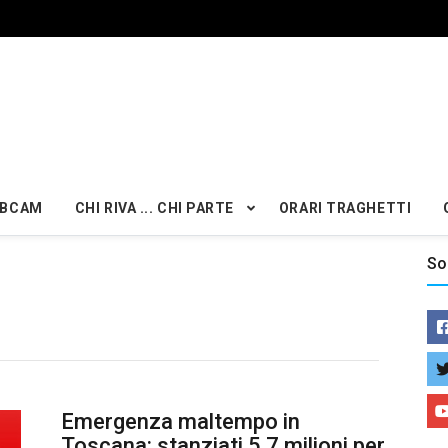
BCAM
CHI RIVA ... CHI PARTE
ORARI TRAGHETTI
So
Emergenza maltempo in
Toscana: stanziati 5,7 milioni per