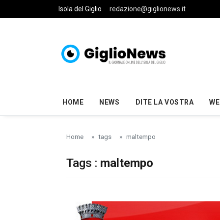
Skip to main content
Isola del Giglio
redazione@giglionews.it
HOME
NEWS
DITE LA VOSTRA
WE
Home
tags
maltempo
Tags :
maltempo