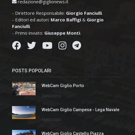
redazione@giglionews.it
- Direttore Responsabile:
Giorgio Fanciulli
.
- Editori ed autori:
Marco Baffigi
&
Giorgio
Fanciulli
.
- Primo inviato:
Giuseppe Monti
.
POSTS POPOLARI
WebCam Giglio Porto
24/02/2010
WebCam Giglio Campese - Lega Navale
16/01/2020
WebCam Giglio Castello Piazza