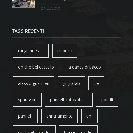
24/02/2010
TAGS RECENTI
mcguinnesite
traposti
oh che bel castello
la danza di bacco
alessio guarnieri
giglio lab
cie
sparavieri
pannelli fotovoltaici
pontili
pannelli
annullamento
tim
diritto allo studio
borse di studio