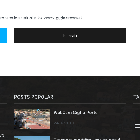
e credenziali al sito www.giglionews.it
Iscriviti
POSTS POPOLARI
TA
WebCam Giglio Porto
24/02/2010
ivo