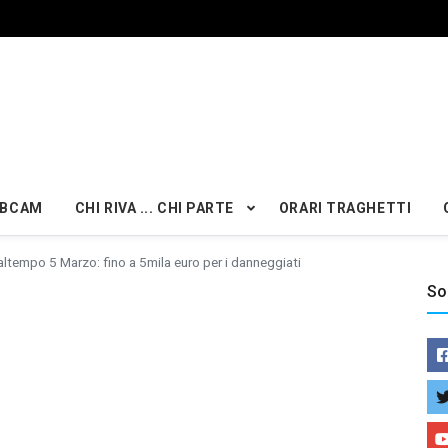
BCAM
CHI RIVA ... CHI PARTE
ORARI TRAGHETTI
ltempo 5 Marzo: fino a 5mila euro per i danneggiati
So