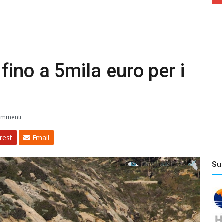
ino a 5mila euro per i
ommenti
rest
Email
Su