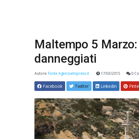
Maltempo 5 Marzo: f
danneggiati
Autore:
fonte AgenziaImpress.it
17/03/2015
0 C
Facebook
Twitter
Linkedin
Pinte