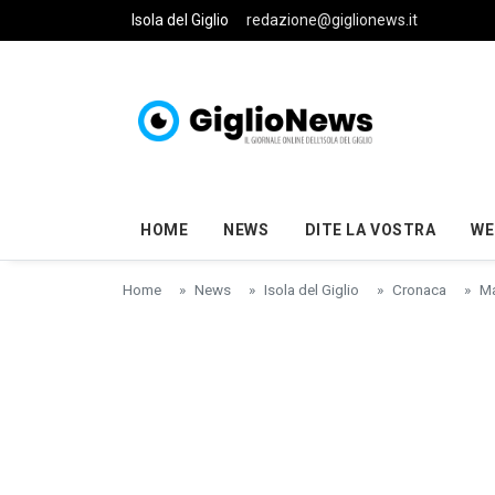
Skip to main content
Isola del Giglio
redazione@giglionews.it
HOME
NEWS
DITE LA VOSTRA
WE
Home
News
Isola del Giglio
Cronaca
Ma