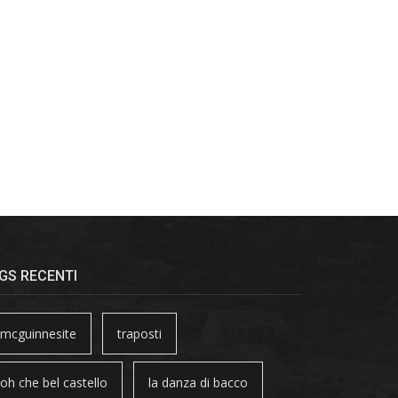
GS RECENTI
mcguinnesite
traposti
oh che bel castello
la danza di bacco