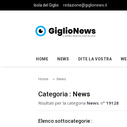
Skip to main content
Isola del Giglio
redazione@giglionews.it
HOME
NEWS
DITE LA VOSTRA
WE
Home
News
Categoria :
News
Risultati per la categoria
News
: n°
19128
Elenco sottocategorie :