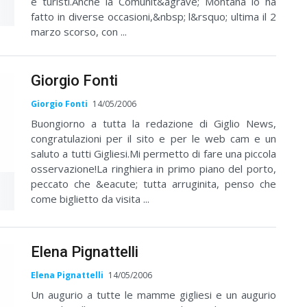
e turisti.Anche la Comunit&agrave; Montana lo ha
fatto in diverse occasioni,&nbsp; l&rsquo; ultima il 2
marzo scorso, con ...
Giorgio Fonti
Giorgio Fonti
14/05/2006
Buongiorno a tutta la redazione di Giglio News,
congratulazioni per il sito e per le web cam e un
saluto a tutti Gigliesi.Mi permetto di fare una piccola
osservazione!La ringhiera in primo piano del porto,
peccato che &eacute; tutta arruginita, penso che
come biglietto da visita ...
Elena Pignattelli
Elena Pignattelli
14/05/2006
Un augurio a tutte le mamme gigliesi e un augurio