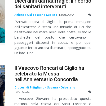
Dieci anni dal naufragio: il ricordo
dei sanitari intervenuti
Azienda Usl Toscana Sud Est
13/01/2022
“Arrivati sopra al Giglio, la prima immagine
dall'elicottero è stata una miriade di luci che
risaltavano nel mare nero della notte, erano le
barchette del posto che cercavano i
passeggeri dispersi in acqua, e poi quel
gigante ferito ancora illuminato, appoggiato su
un lato. Uno ...
Il Vescovo Roncari al Giglio ha
celebrato la Messa
nell'Anniversario Concordia
Diocesi di Pitigliano - Sovana - Orbetello
13/01/2022
Il vescovo Giovanni ha presieduto questa
mattina, nella chiesa dei Santi Lorenzo e