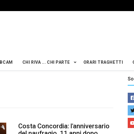
BCAM
CHI RIVA ... CHI PARTE
ORARI TRAGHETTI
So
Costa Concordia: l'anniversario
del naufragio, 11 anni dopo