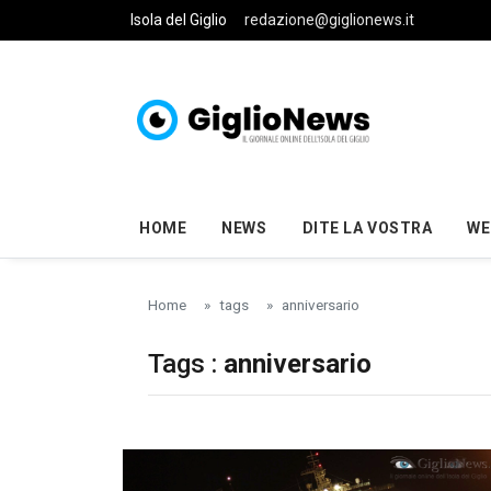
Skip to main content
Isola del Giglio
redazione@giglionews.it
HOME
NEWS
DITE LA VOSTRA
WE
Home
tags
anniversario
Tags :
anniversario