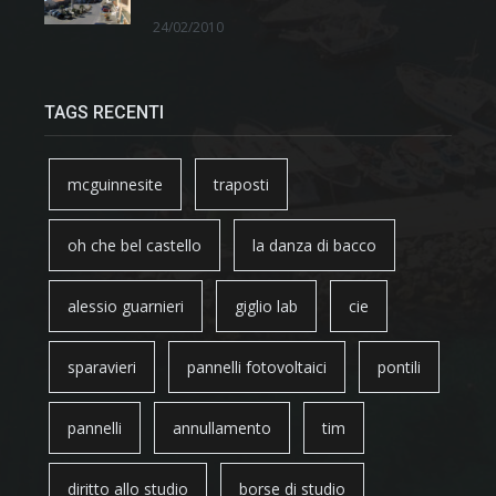
24/02/2010
TAGS RECENTI
mcguinnesite
traposti
oh che bel castello
la danza di bacco
alessio guarnieri
giglio lab
cie
sparavieri
pannelli fotovoltaici
pontili
pannelli
annullamento
tim
diritto allo studio
borse di studio