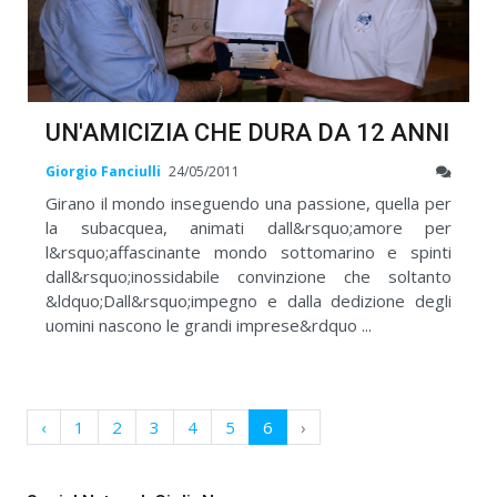
UN'AMICIZIA CHE DURA DA 12 ANNI
Giorgio Fanciulli
24/05/2011
Girano il mondo inseguendo una passione, quella per
la subacquea, animati dall&rsquo;amore per
l&rsquo;affascinante mondo sottomarino e spinti
dall&rsquo;inossidabile convinzione che soltanto
&ldquo;Dall&rsquo;impegno e dalla dedizione degli
uomini nascono le grandi imprese&rdquo ...
‹
1
2
3
4
5
6
›