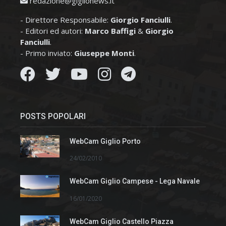
redazione@giglionews.it
- Direttore Responsabile:
Giorgio Fanciulli
.
- Editori ed autori:
Marco Baffigi
&
Giorgio
Fanciulli
.
- Primo inviato:
Giuseppe Monti
.
POSTS POPOLARI
WebCam Giglio Porto
24/02/2010
WebCam Giglio Campese - Lega Navale
16/01/2020
WebCam Giglio Castello Piazza