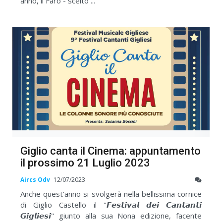
anno, il Faro - scelto ...
Giglio canta il Cinema: appuntamento
il prossimo 21 Luglio 2023
Aircs Odv
12/07/2023
Anche quest’anno si svolgerà nella bellissima cornice
di Giglio Castello il "𝙁𝙚𝙨𝙩𝙞𝙫𝙖𝙡 𝙙𝙚𝙞 𝘾𝙖𝙣𝙩𝙖𝙣𝙩𝙞
𝙂𝙞𝙜𝙡𝙞𝙚𝙨𝙞" giunto alla sua Nona edizione, facente