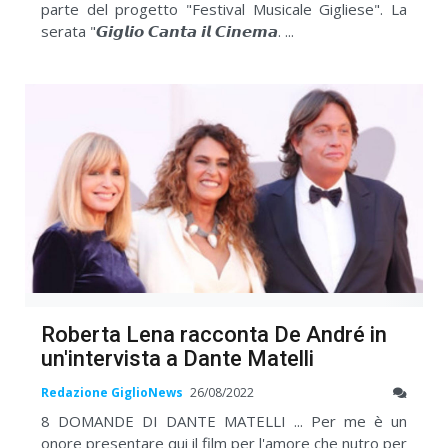
parte del progetto "Festival Musicale Gigliese". La
serata "𝙂𝙞𝙜𝙡𝙞𝙤 𝘾𝙖𝙣𝙩𝙖 𝙞𝙡 𝘾𝙞𝙣𝙚𝙢𝙖. ...
Roberta Lena racconta De André in
un'intervista a Dante Matelli
Redazione GiglioNews
26/08/2022
8 DOMANDE DI DANTE MATELLI ... Per me è un
onore presentare qui il film per l'amore che nutro per