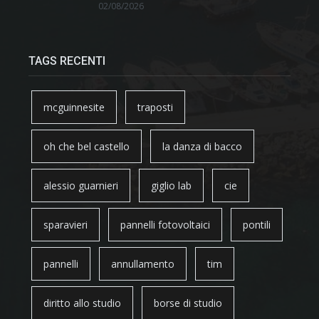
02/08/2026
TAGS RECENTI
mcguinnesite
traposti
oh che bel castello
la danza di bacco
alessio guarnieri
giglio lab
cie
sparavieri
pannelli fotovoltaici
pontili
pannelli
annullamento
tim
diritto allo studio
borse di studio