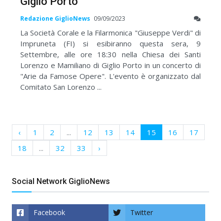
Giglio Porto
Redazione GiglioNews
09/09/2023
La Società Corale e la Filarmonica "Giuseppe Verdi" di
Impruneta (FI) si esibiranno questa sera, 9
Settembre, alle ore 18:30 nella Chiesa dei Santi
Lorenzo e Mamiliano di Giglio Porto in un concerto di
"Arie da Famose Opere". L'evento è organizzato dal
Comitato San Lorenzo ...
‹
1
2
...
12
13
14
15
16
17
18
...
32
33
›
Social Network GiglioNews
Facebook
Twitter