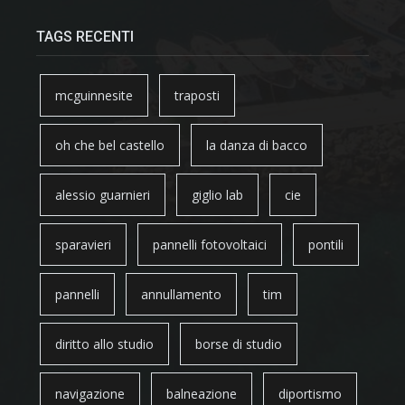
TAGS RECENTI
mcguinnesite
traposti
oh che bel castello
la danza di bacco
alessio guarnieri
giglio lab
cie
sparavieri
pannelli fotovoltaici
pontili
pannelli
annullamento
tim
diritto allo studio
borse di studio
navigazione
balneazione
diportismo