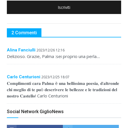
Iscriviti
2 Commenti
Alina Fanciulli
2023/12/26 12:16
Delizioso. Grazie, Palma :sei proprio una perla....
Carlo Centurioni
2023/12/25 18:07
𝐂𝐨𝐦𝐩𝐥𝐢𝐦𝐞𝐧𝐭𝐢 𝐜𝐚𝐫𝐚 𝐏𝐚𝐥𝐦𝐚 è 𝐮𝐧𝐚 𝐛𝐞𝐥𝐥𝐢𝐬𝐬𝐢𝐦𝐚 𝐩𝐨𝐞𝐬𝐢𝐚, 𝐝'𝐚𝐥𝐭𝐫𝐨𝐧𝐝𝐞
𝐜𝐡𝐢 𝐦𝐞𝐠𝐥𝐢𝐨 𝐝𝐢 𝐭𝐞 𝐩𝐮ò 𝐝𝐞𝐬𝐜𝐫𝐢𝐯𝐞𝐫𝐞 𝐥𝐞 𝐛𝐞𝐥𝐥𝐞𝐳𝐳𝐞 𝐞 𝐥𝐞 𝐭𝐫𝐚𝐝𝐢𝐳𝐢𝐨𝐧𝐢 𝐝𝐞𝐥
𝐧𝐨𝐬𝐭𝐫𝐨 𝐂𝐚𝐬𝐭𝐞𝐥𝐥𝐨! Carlo Centurioni
Social Network GiglioNews