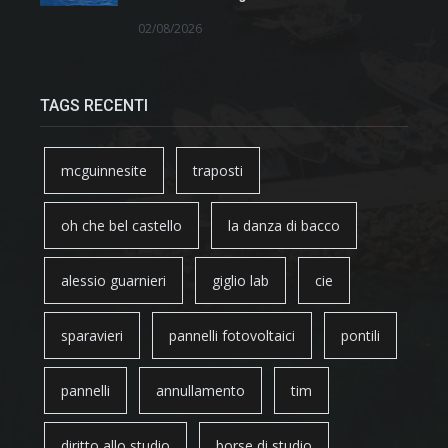
02/08/2026
TAGS RECENTI
mcguinnesite
traposti
oh che bel castello
la danza di bacco
alessio guarnieri
giglio lab
cie
sparavieri
pannelli fotovoltaici
pontili
pannelli
annullamento
tim
diritto allo studio
borse di studio