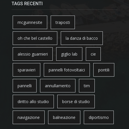
TAGS RECENTI
mcguinnesite
traposti
oh che bel castello
la danza di bacco
alessio guarnieri
giglio lab
cie
sparavieri
pannelli fotovoltaici
pontili
pannelli
annullamento
tim
diritto allo studio
borse di studio
navigazione
balneazione
diportismo