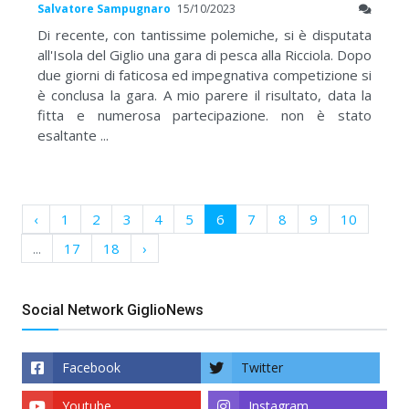
Salvatore Sampugnaro
15/10/2023
Di recente, con tantissime polemiche, si è disputata
all'Isola del Giglio una gara di pesca alla Ricciola. Dopo
due giorni di faticosa ed impegnativa competizione si
è conclusa la gara. A mio parere il risultato, data la
fitta e numerosa partecipazione. non è stato
esaltante ...
‹
1
2
3
4
5
6
7
8
9
10
...
17
18
›
Social Network GiglioNews
Facebook
Twitter
Youtube
Instagram