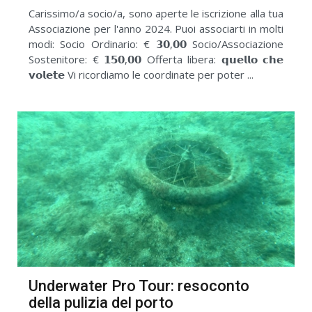
Carissimo/a socio/a, sono aperte le iscrizione alla tua
Associazione per l'anno 2024. Puoi associarti in molti
modi: Socio Ordinario: € 𝟯𝟬,𝟬𝟬 Socio/Associazione
Sostenitore: € 𝟭𝟱𝟬,𝟬𝟬 Offerta libera: 𝗾𝘂𝗲𝗹𝗹𝗼 𝗰𝗵𝗲
𝘃𝗼𝗹𝗲𝘁𝗲 Vi ricordiamo le coordinate per poter ...
Underwater Pro Tour: resoconto
della pulizia del porto