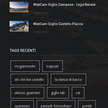
WebCam Giglio Campese - Lega Navale
16/01/2020
WebCam Giglio Castello Piazza
24/02/2010
TAGS RECENTI
mcguinnesite
traposti
oh che bel castello
la danza di bacco
alessio guarnieri
giglio lab
cie
sparavieri
pannelli fotovoltaici
pontili