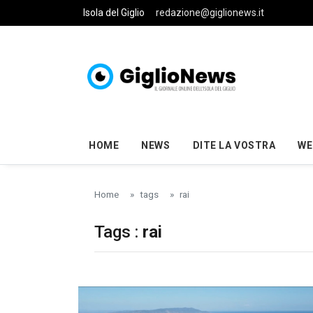
Skip to main content
Isola del Giglio
redazione@giglionews.it
HOME
NEWS
DITE LA VOSTRA
WE
Home
tags
rai
Tags :
rai